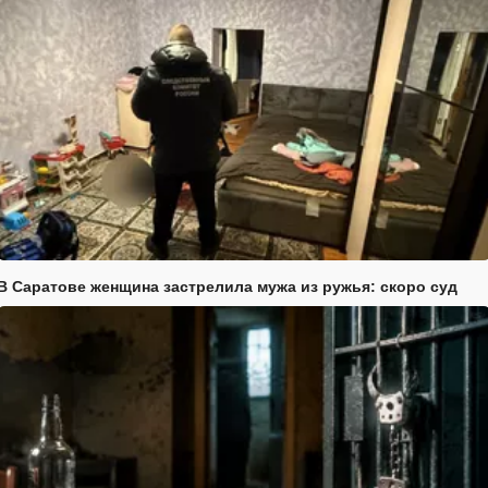
В Саратове женщина застрелила мужа из ружья: скоро суд