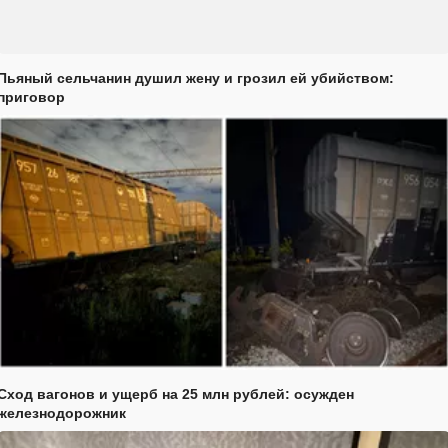
Пьяный сельчанин душил жену и грозил ей убийством:
приговор
Сход вагонов и ущерб на 25 млн рублей: осужден
железнодорожник