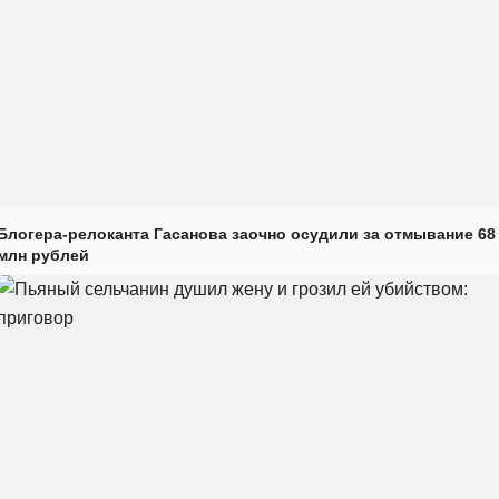
Блогера-релоканта Гасанова заочно осудили за отмывание 68
млн рублей