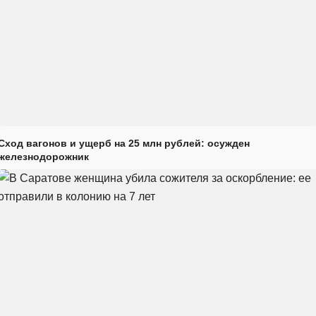
Сход вагонов и ущерб на 25 млн рублей: осужден
железнодорожник