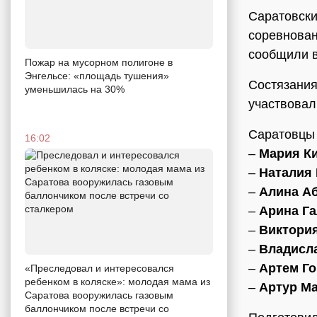
Саратовски
соревнован
сообщили в
Пожар на мусорном полигоне в
Энгельсе: «площадь тушения»
Состязания
уменьшилась на 30%
участвовал
Саратовцы 
16:02
–
Мария К
–
Наталия
–
Алина А
–
Арина Га
–
Виктори
–
Владисл
–
Артем Г
«Преследовал и интересовался
ребенком в коляске»: молодая мама из
–
Артур М
Саратова вооружилась газовым
баллончиком после встречи со