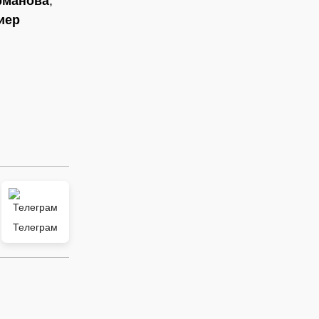
рманова
,
иер
Телеграм