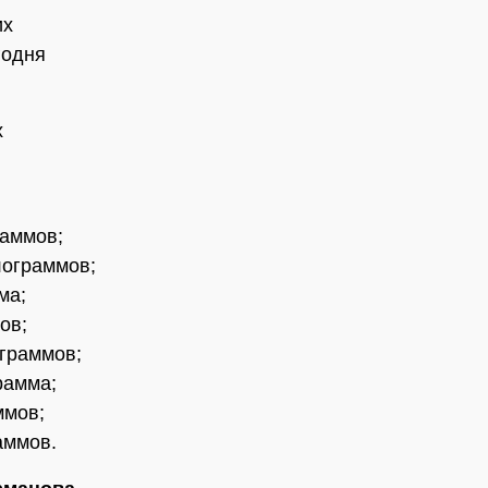
их
годня
х
раммов;
лограммов;
ма;
ов;
ограммов;
рамма;
ммов;
аммов.