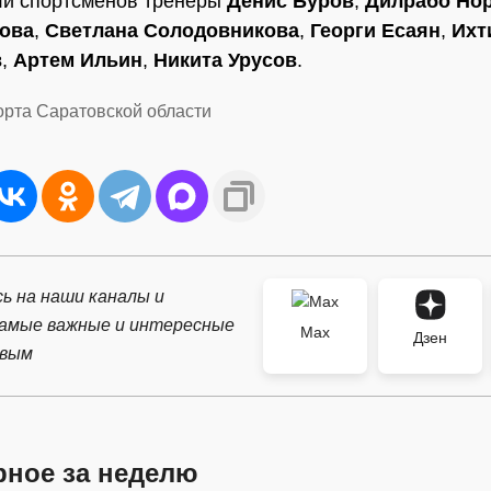
ли спортсменов тренеры
Денис Буров
,
Дилрабо Но
ова
,
Светлана Солодовникова
,
Георги Есаян
,
Ихт
в
,
Артем Ильин
,
Никита Урусов
.
орта Саратовской области
ь на наши каналы и
самые важные и интересные
Max
Дзен
рвым
рное за неделю