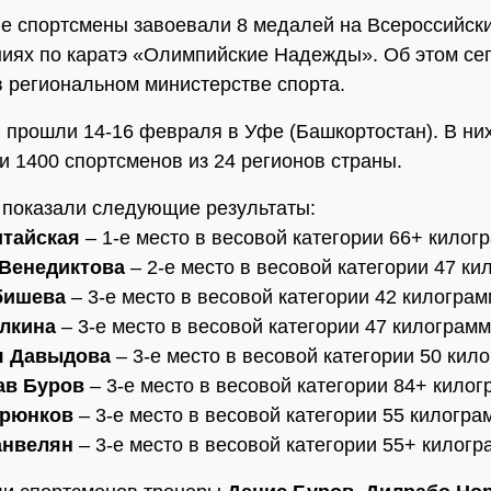
е спортсмены завоевали 8 медалей на Всероссийск
иях по каратэ «Олимпийские Надежды». Об этом се
 региональном министерстве спорта.
 прошли 14-16 февраля в Уфе (Башкортостан). В ни
и 1400 спортсменов из 24 регионов страны.
показали следующие результаты:
итайская
– 1-е место в весовой категории 66+ килог
 Венедиктова
– 2-е место в весовой категории 47 ки
бишева
– 3-е место в весовой категории 42 килограм
лкина
– 3-е место в весовой категории 47 килограмм
я Давыдова
– 3-е место в весовой категории 50 кил
ав Буров
– 3-е место в весовой категории 84+ килог
орюнков
– 3-е место в весовой категории 55 килогра
анвелян
– 3-е место в весовой категории 55+ килогр