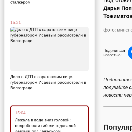
Подготови
сталкером
Дарья Поп
Тожимато
15:31
фото: минсп
Поделиться
новостью:
Дело о ДТП с саратовским вице-
Подпишитес
губернатором Исаевым рассмотрели в
получайте 
Волгограде
новости пе
15:04
Лежала в воде вниз головой:
подробности гибели годовалой
Популя
девочки под Энгельсом