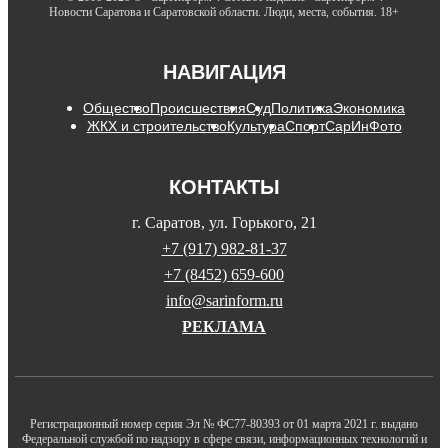
Новости Саратова и Саратовской области. Люди, места, события. 18+
НАВИГАЦИЯ
Общество
Происшествия
Суд
Политика
Экономика
ЖКХ и строительство
Культура
Спорт
СарИнФото
КОНТАКТЫ
г. Саратов, ул. Горького, 21
+7 (917) 982-81-37
+7 (8452) 659-600
info@sarinform.ru
РЕКЛАМА
Регистрационный номер серия Эл № ФС77-80393 от 01 марта 2021 г. выдано
Федеральной службой по надзору в сфере связи, информационных технологий и