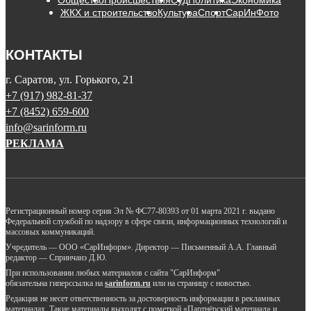
Общество
Происшествия
Суд
Политика
Экономика
ЖКХ и строительство
Культура
Спорт
СарИнФото
КОНТАКТЫ
г. Саратов, ул. Горького, 21
+7 (917) 982-81-37
+7 (8452) 659-600
info@sarinform.ru
РЕКЛАМА
Регистрационный номер серия Эл № ФС77-80393 от 01 марта 2021 г. выдано
Федеральной службой по надзору в сфере связи, информационных технологий и
массовых коммуникаций.
Учредитель — ООО «СарИнформ». Директор — Письменный А.А. Главный
редактор — Спринчанэ Д.Ю.
При использовании любых материалов с сайта "СарИнформ"
обязательна гиперссылка на
sarinform.ru
или на страницу с новостью.
Редакция не несет ответственность за достоверность информации в рекламных
материалах. Такие материалы выходят с пометкой «Партнёрский материал» и