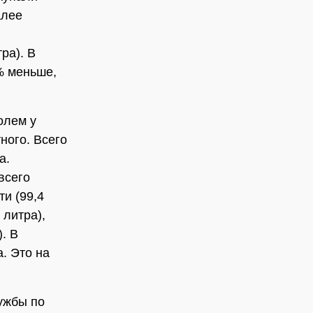
алее
ра). В
% меньше,
олем у
ного. Всего
а.
всего
и (99,4
 литра),
. В
. Это на
ужбы по