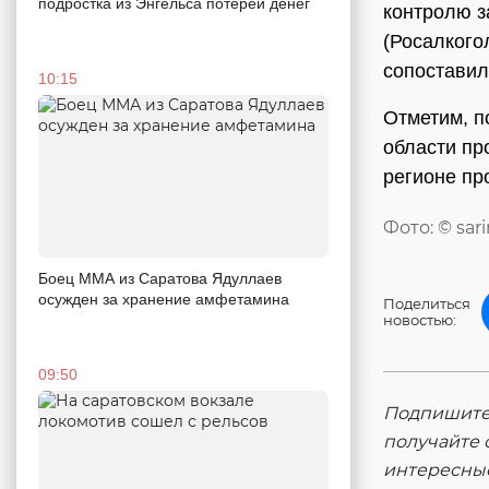
подростка из Энгельса потерей денег
контролю з
(Росалкого
сопоставил
10:15
Отметим, п
области пр
регионе пр
Фото: © sar
Боец ММА из Саратова Ядуллаев
осужден за хранение амфетамина
Поделиться
новостью:
09:50
Подпишитес
получайте 
интересны