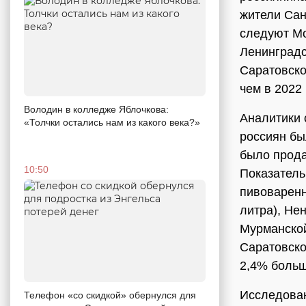
жители Сан
следуют Мос
Ленинградск
Саратовско
чем в 2022 
Володин в колледже Яблочкова:
Аналитики 
«Толчки остались нам из какого века?»
россиян был
было прода
10:50
Показатель
пивоваренн
литра), Нен
Мурманской 
Саратовско
2,4% больш
Исследован
Телефон «со скидкой» обернулся для