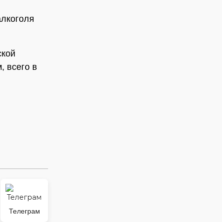
алкоголя
ской
, всего в
Телеграм