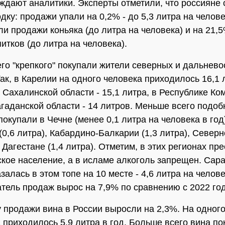
рждают аналитики. Эксперты отметили, что россияне
дку: продажи упали на 0,2% - до 5,3 литра на челове
и продажи коньяка (до литра на человека) и на 21,
итков (до литра на человека).
го "крепкого" покупали жители северных и дальнев
Так, в Карелии на одного человека приходилось 16,1 
 Сахалинской области - 15,1 литра, в Республике Ком
агаданской области - 14 литров. Меньше всего подоб
окупали в Чечне (менее 0,1 литра на человека в год
(0,6 литра), Кабардино-Балкарии (1,3 литра), Север
, Дагестане (1,4 литра). Отметим, в этих регионах пр
кое население, а в исламе алкоголь запрещен. Сар
залась в этом топе на 10 месте - 4,6 литра на челов
атель продаж вырос на 7,9% по сравнению с 2022 го
у продажи вина в России выросли на 2,3%. На одног
 приходилось 5,9 литра в год. Больше всего вина по