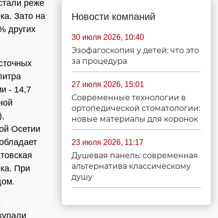
 стали реже
Новости компаний
ка. Зато на
5% других
30 июля 2026, 10:40
Эзофагоскопия у детей: что это
за процедура
осточных
литра
27 июля 2026, 15:01
и - 14,7
Современные технологии в
ной
ортопедической стоматологии:
),
новые материалы для коронок
ной Осетии
еобладает
23 июля 2026, 11:17
атовская
Душевая панель: современная
альтернатива классическому
ека. При
душу
дом.
о
купали