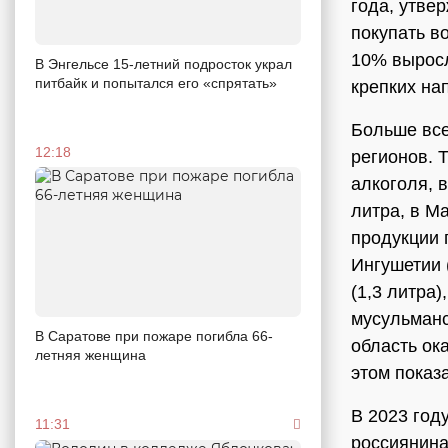
года, утве
покупать во
10% выросл
В Энгельсе 15-летний подросток украл
питбайк и попытался его «спрятать»
крепких нап
Больше все
12:18
регионов. 
алкоголя, в
литра, в М
продукции п
Ингушетии 
(1,3 литра)
мусульманс
В Саратове при пожаре погибла 66-
область ока
летняя женщина
этом показ
В 2023 год
11:31
россиянина