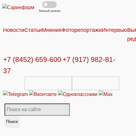
Темный режим
Новости
Статьи
Мнения
Фоторепортажи
Интервью
Вы
ре
+7 (8452) 659-600
+7 (917) 982-81-
37
Поиск