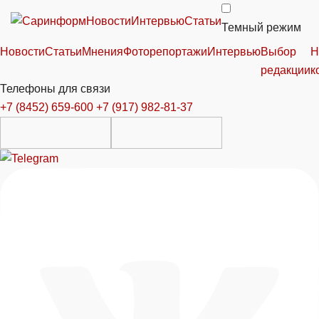
Новости
Интервью
Статьи
Темный режим
Новости
Статьи
Мнения
Фоторепортажи
Интервью
Выбор
Н
редакции
к
Телефоны для связи
+7 (8452) 659-600
+7 (917) 982-81-37