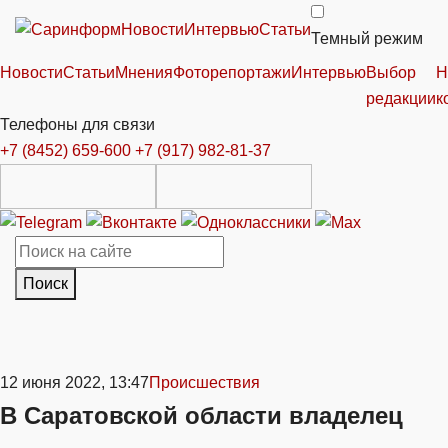
Новости
Интервью
Статьи
Темный режим
Новости
Статьи
Мнения
Фоторепортажи
Интервью
Выбор
Н
редакции
к
Телефоны для связи
+7 (8452) 659-600
+7 (917) 982-81-37
Поиск
12 июня 2022, 13:47
Происшествия
В Саратовской области владелец