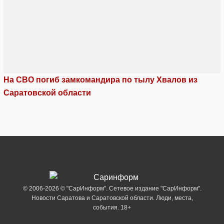
На СВО погиб замкомандира по тылу Хвалов из
Саратовской области
© 2006-2026 © "СарИнформ". Сетевое издание "СарИнформ".
Новости Саратова и Саратовской области. Люди, места,
события. 18+