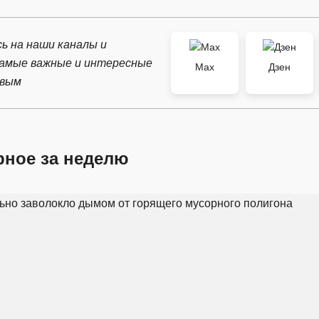
ь на наши каналы и
самые важные и интересные
Max
Дзен
рвым
рное за неделю