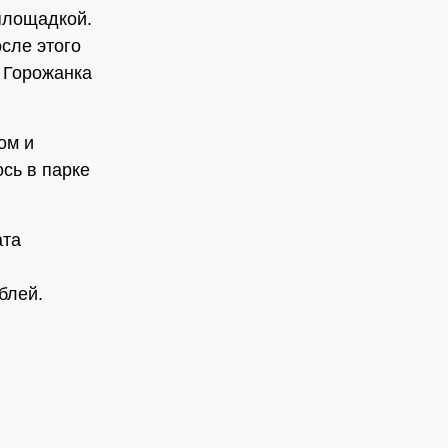
площадкой.
сле этого
. Горожанка
ом и
сь в парке
ата
блей.