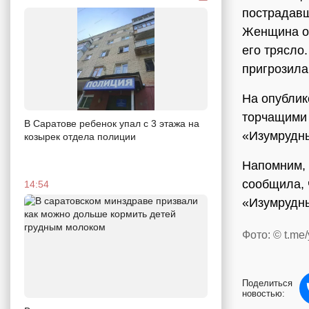
пострадавш
Женщина от
его трясло
пригрозила
На опублик
торчащими 
В Саратове ребенок упал с 3 этажа на
«Изумрудн
козырек отдела полиции
Напомним, 
сообщила, 
14:54
«Изумрудны
Фото: © t.me
Поделиться
новостью: