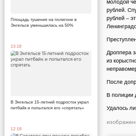
молодой че
рублей. Сп
рублей – э
Площадь тушения на полигоне в
Энгельсе уменьшилась на 50%
Ленинградс
Преступлен
13:18
Дроппера з
из корыстн
неправомер
После допр
В полиции 
В Энгельсе 15-летний подросток украл
Удалось ли
питбайк и попытался его «спрятать»
изображен
12:18