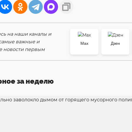
ь на наши каналы и
самые важные и
Max
Дзен
е новости первым
рное за неделю