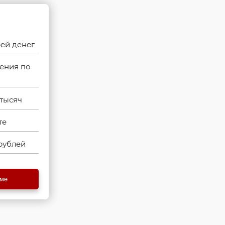
рей денег
ения по
тысяч
те
рублей
еме