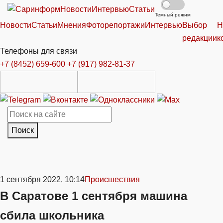
Новости
Интервью
Статьи
Темный режим
Новости
Статьи
Мнения
Фоторепортажи
Интервью
Выбор
Н
редакции
к
Телефоны для связи
+7 (8452) 659-600
+7 (917) 982-81-37
Поиск
1 сентября 2022, 10:14
Происшествия
В Саратове 1 сентября машина
сбила школьника