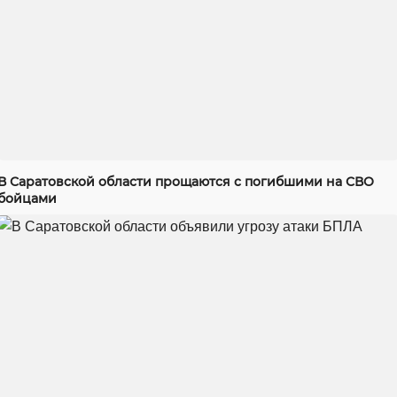
В Саратовской области прощаются с погибшими на СВО
бойцами