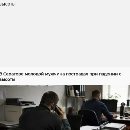
В Саратове молодой мужчина пострадал при падении с
высоты