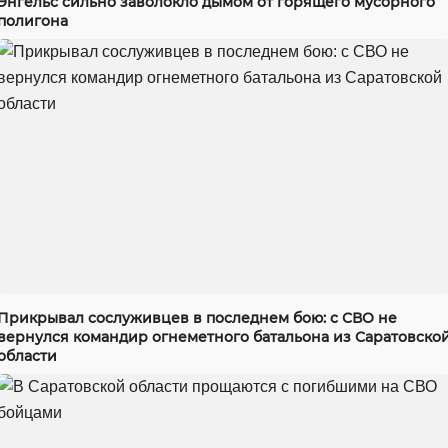
Энгельс сильно заволокло дымом от горящего мусорного
полигона
Прикрывал сослуживцев в последнем бою: с СВО не
вернулся командир огнеметного батальона из Саратовско
области