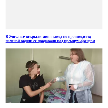
В Энгельсе вскрыли мини-завод по производству
паленой водки: ее продавали под премиум-брендом