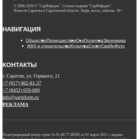
© 2006-2026 © "СарИнформ". Сетевое издание "СарИнформ".
Новости Саратова и Саратовской области. Люди, места, события. 18+
НАВИГАЦИЯ
Общество
Происшествия
Суд
Политика
Экономика
ЖКХ и строительство
Культура
Спорт
СарИнФото
КОНТАКТЫ
г. Саратов, ул. Горького, 21
+7 (917) 982-81-37
+7 (8452) 659-600
info@sarinform.ru
РЕКЛАМА
Регистрационный номер серия Эл № ФС77-80393 от 01 марта 2021 г. выдано