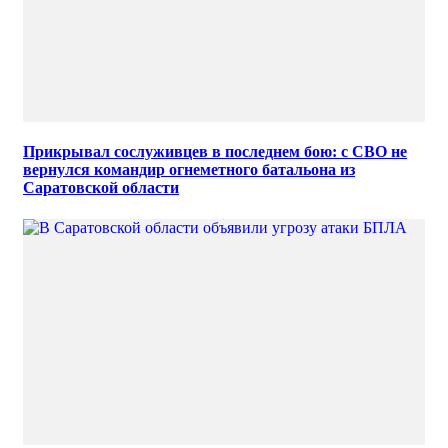
Прикрывал сослуживцев в последнем бою: с СВО не
вернулся командир огнеметного батальона из
Саратовской области