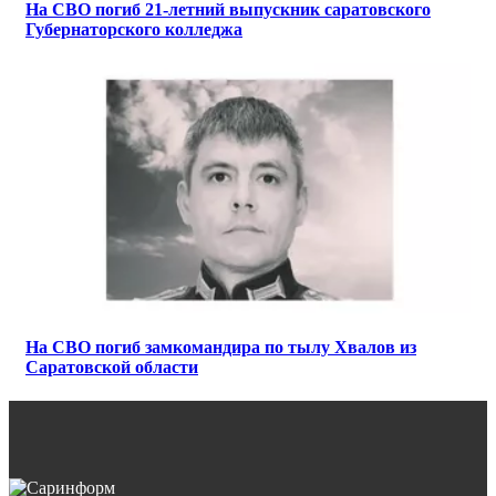
На СВО погиб 21-летний выпускник саратовского
Губернаторского колледжа
На СВО погиб замкомандира по тылу Хвалов из
Саратовской области