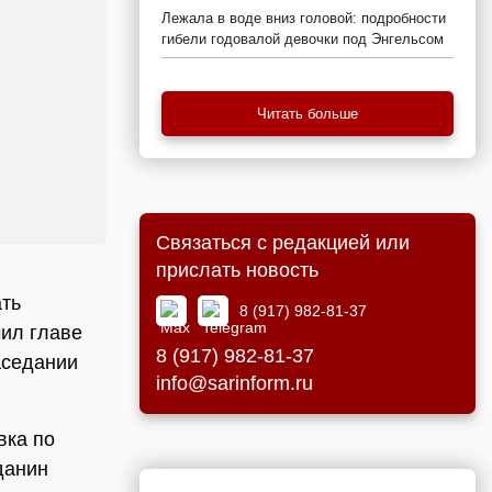
Лежала в воде вниз головой: подробности
гибели годовалой девочки под Энгельсом
Читать больше
Связаться с редакцией или
прислать новость
ть
8 (917) 982-81-37
чил главе
8 (917) 982-81-37
аседании
info@sarinform.ru
вка по
данин