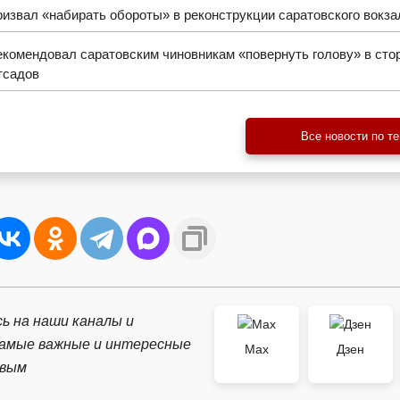
извал «набирать обороты» в реконструкции саратовского вокза
комендовал саратовским чиновникам «повернуть голову» в сто
тсадов
Все новости по т
ь на наши каналы и
самые важные и интересные
Max
Дзен
рвым