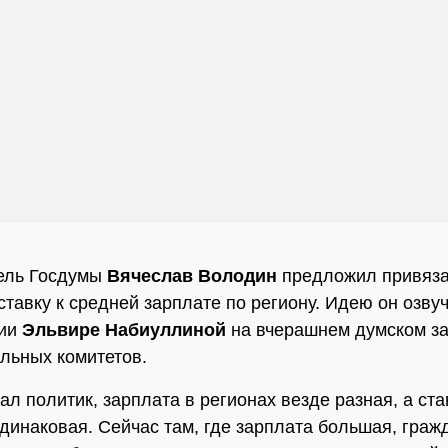
ель Госдумы
Вячеслав Володин
предложил привяза
ставку к средней зарплате по региону. Идею он озву
сии
Эльвире Набиуллиной
на вчерашнем думском з
льных комитетов.
ал политик, зарплата в регионах везде разная, а ста
одинаковая. Сейчас там, где зарплата большая, граж