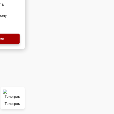
ла
рону
еме
Телеграм