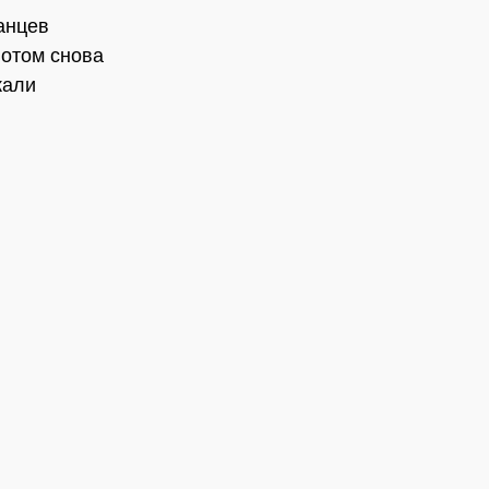
анцев
потом снова
жали