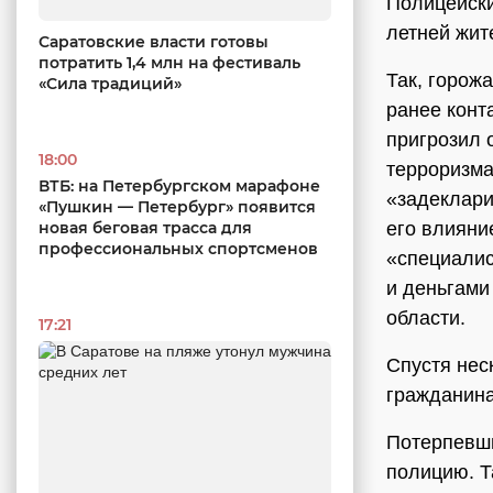
Полицейски
летней жит
Саратовские власти готовы
потратить 1,4 млн на фестиваль
Так, горож
«Сила традиций»
ранее конт
пригрозил 
18:00
терроризм
ВТБ: на Петербургском марафоне
«задеклари
«Пушкин — Петербург» появится
новая беговая трасса для
его влияни
профессиональных спортсменов
«специалис
и деньгами
области.
17:21
Спустя нес
гражданина
Потерпевши
полицию. Т