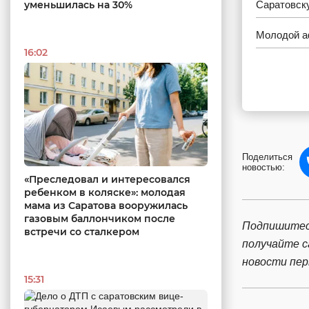
уменьшилась на 30%
Саратовску
Молодой а
16:02
Поделиться
новостью:
«Преследовал и интересовался
ребенком в коляске»: молодая
мама из Саратова вооружилась
газовым баллончиком после
Подпишитес
встречи со сталкером
получайте 
новости пе
15:31