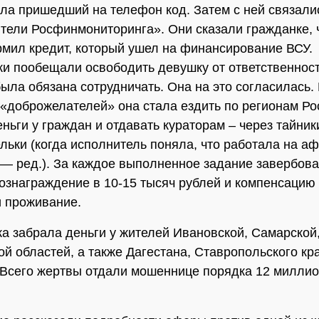
ла пришедший на телефон код. Затем с ней связали
тели Росфинмониторинга». Они сказали гражданке, ч
рмил кредит, который ушел на финансирование ВСУ.
и пообещали освободить девушку от ответственност
была обязана сотрудничать. Она на это согласилась.
«доброжелателей» она стала ездить по регионам Ро
еньги у граждан и отдавать кураторам – через тайник
льки (когда исполнитель поняла, что работала на аф
 — ред.). За каждое выполненное задание завербов
ознаграждение в 10-15 тысяч рублей и компенсацию
и проживание.
ка забрала деньги у жителей Ивановской, Самарской
ой областей, а также Дагестана, Ставропольского кр
Всего жертвы отдали мошеннице порядка 12 милли