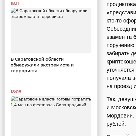
18:11
продиктова
«представи
кто-то офо
Собеседник
взамен та 
поручению 
забирать д
В Саратовской области
криптокоше
обнаружили экстремиста и
уточняется
террориста
получала в
на проезд 
18:08
Так, девуш
и Московск
Мордовии. 
рублей.