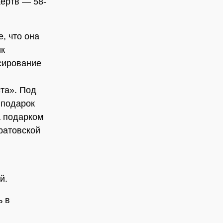
ертв — 58-
, что она
ик
сирование
та». Под
 подарок
а подарком
ратовской
й.
ь в