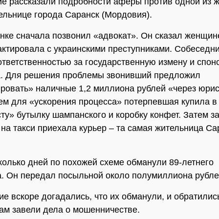
е рассказали подробности аферы против одной из ж
ельнице города Саранск (Мордовия).
анке сначала позвонил «адвокат». Он сказал женщине
актировала с украинскими преступниками. Собеседн
ответственностью за государственную измену и спон
а. Для решения проблемы звонивший предложил
ровать» наличные 1,2 миллиона рублей «через юрис
ем для «ускорения процесса» потерпевшая купила в
ту» бутылку шампанского и коробку конфет. Затем з
 на такси приехала курьер – та самая жительница Са
колько дней по похожей схеме обманули 89-летнего
. Он передал посыльной около полумиллиона рубле
е вскоре догадались, что их обманули, и обратилис
ам завели дела о мошенничестве.