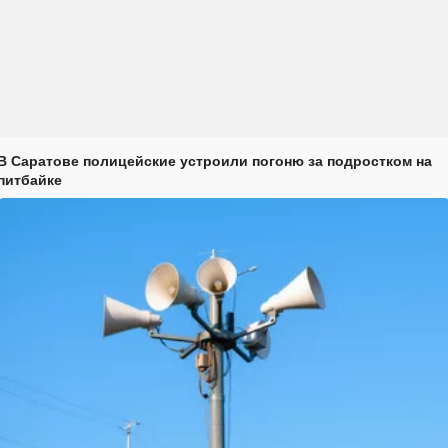
В Саратове полицейские устроили погоню за подростком на
питбайке