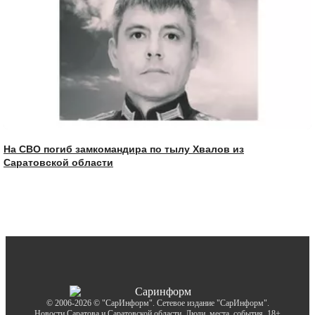
На СВО погиб замкомандира по тылу Хвалов из
Саратовской области
© 2006-2026 © "СарИнформ". Сетевое издание "СарИнформ".
Новости Саратова и Саратовской области. Люди, места, события. 18+