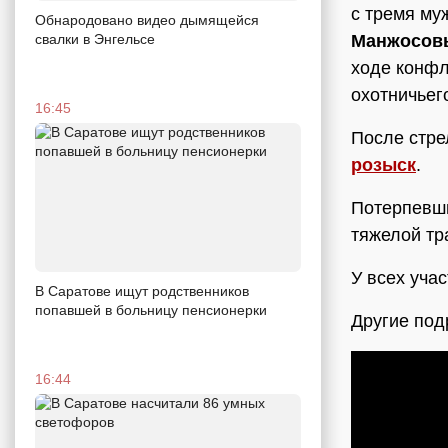
с тремя му
Обнародовано видео дымящейся
свалки в Энгельсе
Манжосов
ходе конф
охотничьег
16:45
После стре
розыск
.
Потерпевши
тяжелой тр
У всех уча
В Саратове ищут родственников
попавшей в больницу пенсионерки
Другие под
16:44