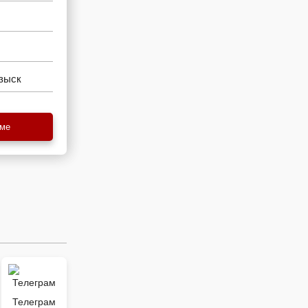
зыск
еме
Телеграм