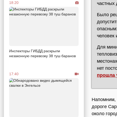
18:20
частных 
Было реш
допустит
опасным:
человек 
Для мини
Инспекторы ГИБДД раскрыли
тепловиз
незаконную перевозку 38 туш баранов
местонах
нет пост
17:40
прошла 
Напомним, 
дороге Сар
около горо