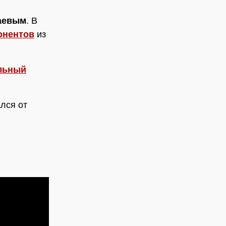
даевым
. В
онентов
из
льный
лся от