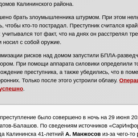
домов Калининского района.
ено брать злоумышленника штурмом. При этом нел
ь, чтобы кто-то пострадал. Преступник считался кра
 учитывался тот факт, что на днях он расстрелял тр
и носил с собой оружие.
мизации рисков над домом запустили БПЛА-разведч
ором. При помощи аппарата силовики определили т
ождение преступника, а также убедились, что в по
оронних. Только после этого устроили облаву.
Опера
успешно
.
преступление было совершено в ночь на 29 июня 20
атов-Балашов. По сведениям источников «СарИнфо
да Калининска 41-летний
А. Манжосов
из-за чего-то