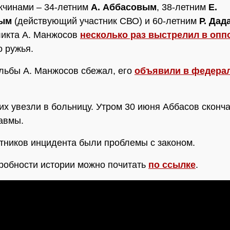
жчинами – 34-летним
А. Аббасовым
, 38-летним
Е.
ым
(действующий участник СВО) и 60-летним
Р. Да
ликта А. Манжосов
несколько раз выстрелил в опп
о ружья.
льбы А. Манжосов сбежал, его
объявили в федера
х увезли в больницу. Утром 30 июня Аббасов сконча
авмы.
стников инцидента были проблемы с законом.
робности истории можно почитать
по ссылке
.