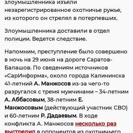
злоумышленника изъяли
незарегистрированное охотничье ружье,
из которого он стрелял в потерпевших.
Злоумышленника доставили в отдел
полиции. Ведется следствие.
Напомним, преступление было совершено
в ночь на 29 июня на дороге Саратов-
Балашов. По сведениям источников
«СарИнформа», около города Калининска
41-летний
А. Манжосов
из-за чего-то
разругался с тремя мужчинами – 34-летним
А. Аббасовым
, 38-летним
Е.
Манжосовым
(действующий участник СВО)
и 60-летним
Р. Дадаевым
. В ходе
конфликта А. Манжосов
несколько раз
выстрелил
в оппонентов из охотничьего