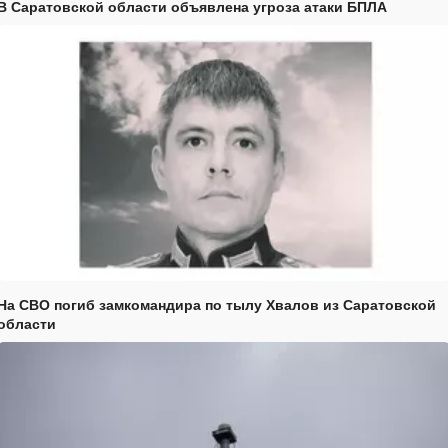
В Саратовской области объявлена угроза атаки БПЛА
На СВО погиб замкомандира по тылу Хвалов из Саратовской
области