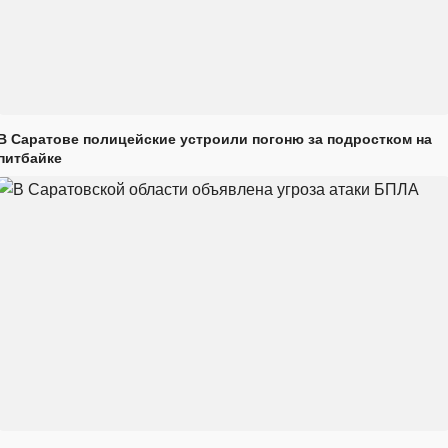
В Саратове полицейские устроили погоню за подростком на
питбайке