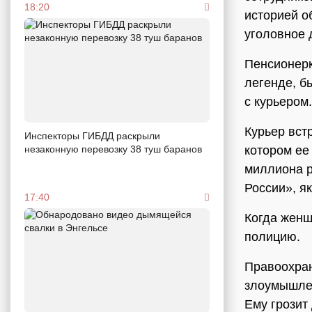
18:20
историей о
уголовное 
Пенсионерк
легенде, бы
с курьером.
Курьер вст
Инспекторы ГИБДД раскрыли
незаконную перевозку 38 туш баранов
котором ее
миллиона р
России», я
17:40
Когда женщ
полицию.
Правоохран
злоумышлен
Ему грозит