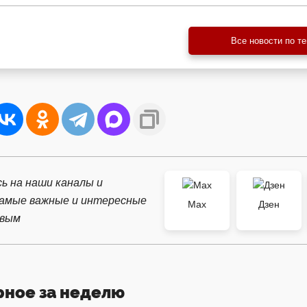
Все новости по т
ь на наши каналы и
самые важные и интересные
Max
Дзен
рвым
рное за неделю