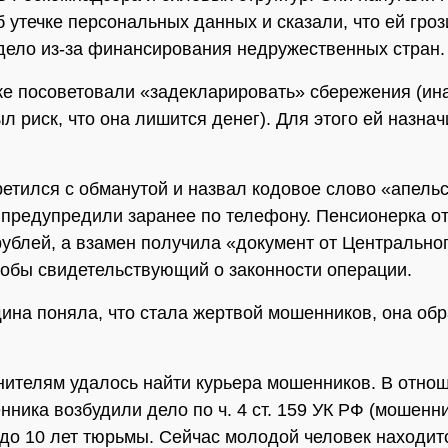
б утечке персональных данных и сказали, что ей гроз
дело из-за финансирования недружественных стран.
е посоветовали «задекларировать» сбережения (ина
л риск, что она лишится денег). Для этого ей назна
ретился с обманутой и назвал кодовое слово «апельс
 предупредили заранее по телефону. Пенсионерка от
ублей, а взамен получила «документ от Центрально
кобы свидетельствующий о законности операции.
ина поняла, что стала жертвой мошенников, она обр
ителям удалось найти курьера мошенников. В отно
ника возбудили дело по ч. 4 ст. 159 УК РФ (мошенни
 до 10 лет тюрьмы. Сейчас молодой человек находит