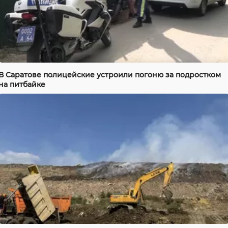
В Саратове полицейские устроили погоню за подростком
на питбайке