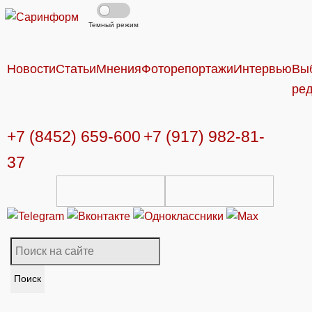
Темный режим
Новости
Статьи
Мнения
Фоторепортажи
Интервью
Вы
ре
+7 (8452) 659-600
+7 (917) 982-81-
37
Поиск