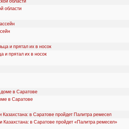
ой области
ссейн
а и прятал их в носок
оме в Саратове
и Казахстана: в Саратове пройдет «Палитра ремесел»