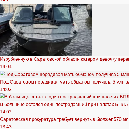
Изрубленную в Саратовской области катером девочку перев
14:04
Под Саратовом нерадивая мать обманом получила 5 млн з
14:02
В больнице остался один пострадавший при налетах БПЛА
14:02
Саратовская прокуратура требует вернуть в бюджет 570 мл
13:43