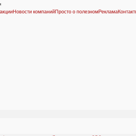
м
акции
Новости компаний
Просто о полезном
Реклама
Контак