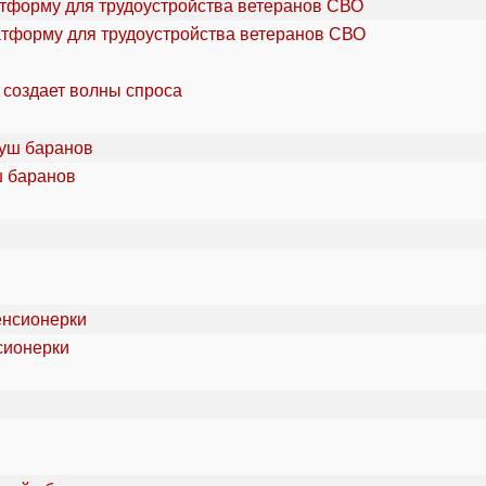
атформу для трудоустройства ветеранов СВО
 создает волны спроса
ш баранов
сионерки