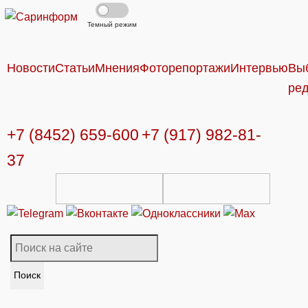
Темный режим
Новости
Статьи
Мнения
Фоторепортажи
Интервью
Вы
ре
+7 (8452) 659-600
+7 (917) 982-81-
37
Поиск