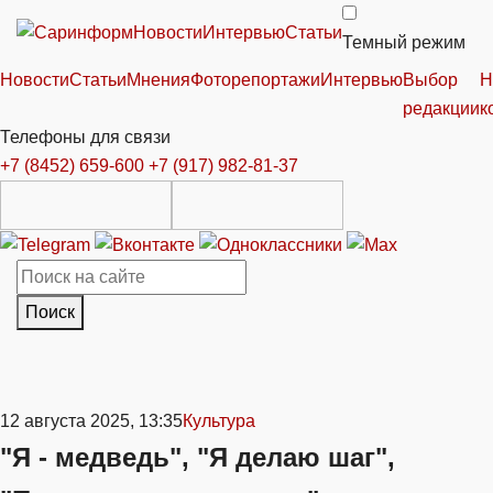
Новости
Интервью
Статьи
Темный режим
Новости
Статьи
Мнения
Фоторепортажи
Интервью
Выбор
Н
редакции
к
Телефоны для связи
+7 (8452) 659-600
+7 (917) 982-81-37
Поиск
12 августа 2025, 13:35
Культура
"Я - медведь", "Я делаю шаг",