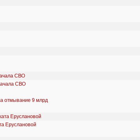
начала СВО
за отмывание 9 млрд
та Еруслановой