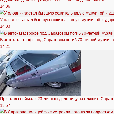
14:36
Уголовник застал бывшую сожительницу с мужчиной и удар
14:33
В автокатастрофе под Саратовом погиб 70-летний мужчина
14:21
Приставы поймали 23-летнюю должницу на пляже в Сарат
13:57