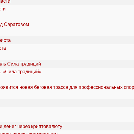
сти
од Саратовом
ста
ль «Сила традиций»
оявится новая беговая трасса для профессиональных спо