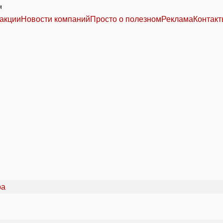
м
акции
Новости компаний
Просто о полезном
Реклама
Контак