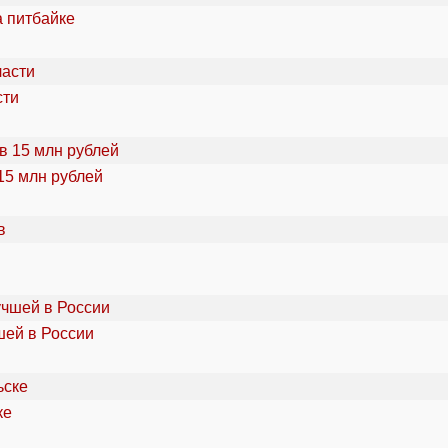
а питбайке
сти
15 млн рублей
шей в России
ке