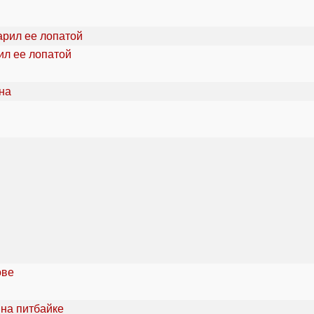
ил ее лопатой
ове