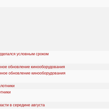
отделался условным сроком
онное обновление кинооборудования
отники