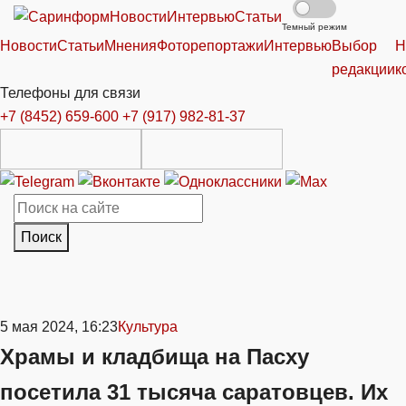
Новости
Интервью
Статьи
Темный режим
Новости
Статьи
Мнения
Фоторепортажи
Интервью
Выбор
Н
редакции
к
Телефоны для связи
+7 (8452) 659-600
+7 (917) 982-81-37
Поиск
5 мая 2024, 16:23
Культура
Храмы и кладбища на Пасху
посетила 31 тысяча саратовцев. Их