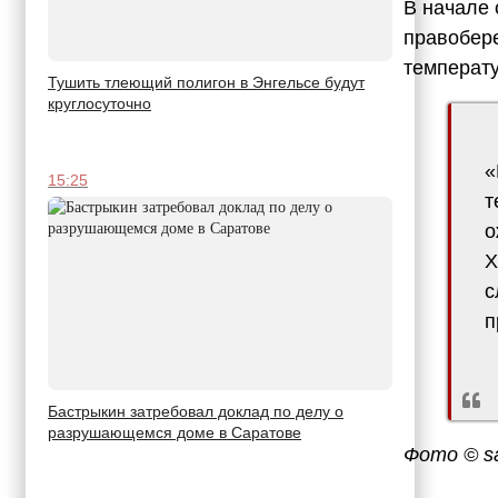
В начале 
правобере
температу
Тушить тлеющий полигон в Энгельсе будут
круглосуточно
«
15:25
т
о
Х
с
п
Бастрыкин затребовал доклад по делу о
разрушающемся доме в Саратове
Фото © sa