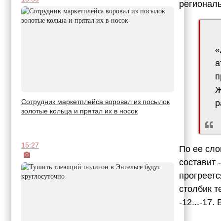
регионал
«
а
п
Ж
Сотрудник маркетплейса воровал из посылок
р
золотые кольца и прятал их в носок
15:27
По ее сло
составит -
прогреетс
столбик т
-12...-17