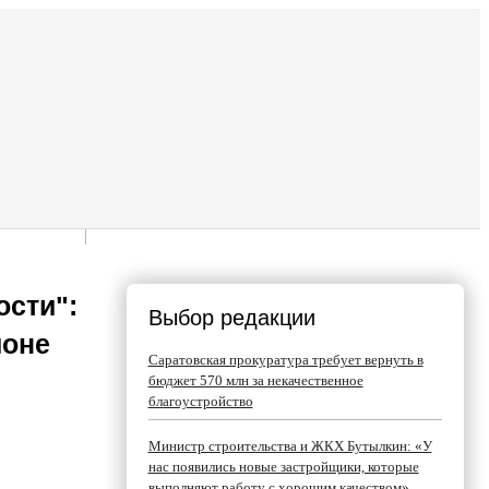
ости":
Выбор редакции
ионе
Саратовская прокуратура требует вернуть в
бюджет 570 млн за некачественное
благоустройство
Министр строительства и ЖКХ Бутылкин: «У
нас появились новые застройщики, которые
выполняют работу с хорошим качеством»