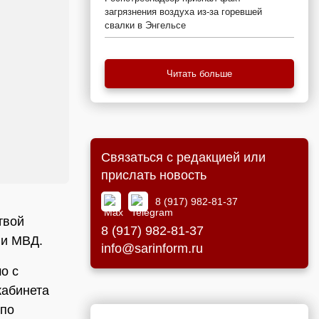
загрязнения воздуха из-за горевшей
свалки в Энгельсе
Читать больше
Связаться с редакцией или
прислать новость
8 (917) 982-81-37
твой
8 (917) 982-81-37
ии МВД.
info@sarinform.ru
о с
кабинета
 по