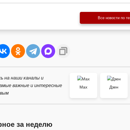
Все новости по т
ь на наши каналы и
самые важные и интересные
Max
Дзен
рвым
рное за неделю