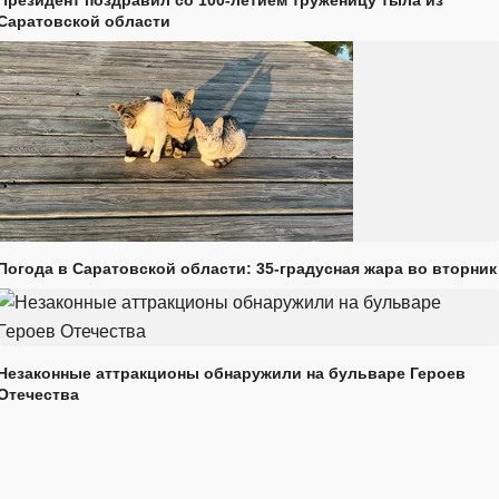
Президент поздравил со 100-летием труженицу тыла из
Саратовской области
Погода в Саратовской области: 35-градусная жара во вторник
Незаконные аттракционы обнаружили на бульваре Героев
Отечества