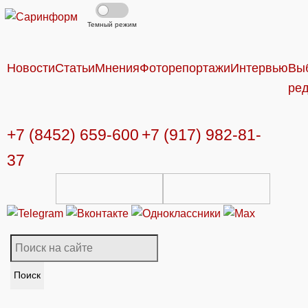
Темный режим
Новости
Статьи
Мнения
Фоторепортажи
Интервью
Вы
ре
+7 (8452) 659-600
+7 (917) 982-81-
37
Поиск