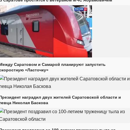
В Саратове простятся с ветераном МЧС Абрамовичем
Между Саратовом и Самарой планируют запустить
скоростную «Ласточку»
Президент наградил двух жителей Саратовской области и
певца Николая Баскова