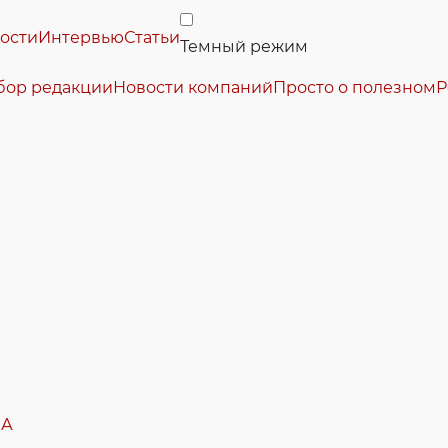
ости
Интервью
Статьи
Темный режим
бор редакции
Новости компаний
Просто о полезном
Р