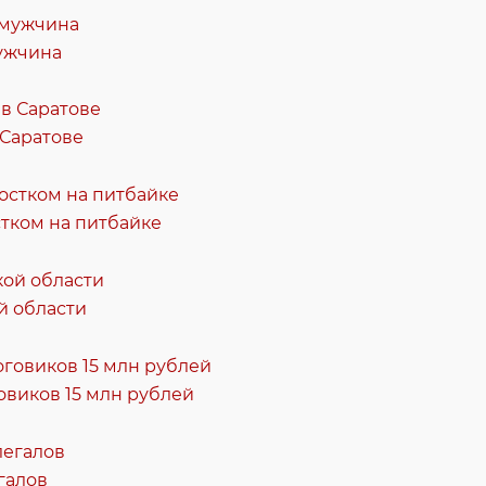
мужчина
 Саратове
тком на питбайке
й области
овиков 15 млн рублей
галов