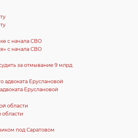
ту
е» с начала СВО
судить за отмывание 9 млрд
 адвоката Еруслановой
й области
виком под Саратовом