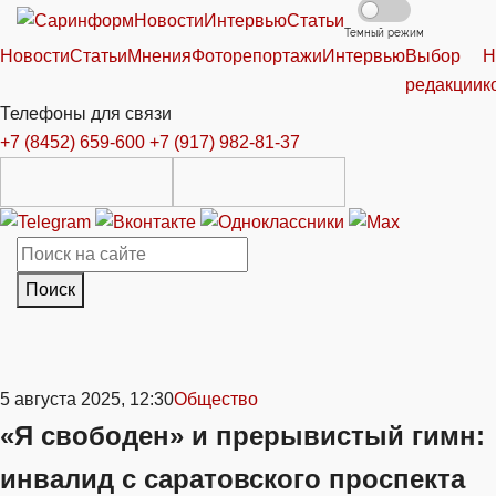
Новости
Интервью
Статьи
Темный режим
Новости
Статьи
Мнения
Фоторепортажи
Интервью
Выбор
Н
редакции
к
Телефоны для связи
+7 (8452) 659-600
+7 (917) 982-81-37
Поиск
5 августа 2025, 12:30
Общество
«Я свободен» и прерывистый гимн:
инвалид с саратовского проспекта