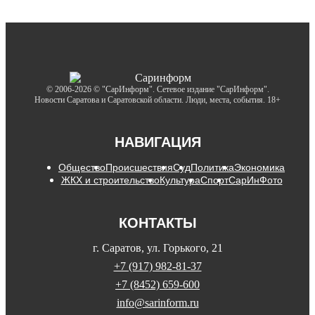
© 2006-2026 © "СарИнформ". Сетевое издание "СарИнформ".
Новости Саратова и Саратовской области. Люди, места, события. 18+
НАВИГАЦИЯ
Общество
Происшествия
Суд
Политика
Экономика
ЖКХ и строительство
Культура
Спорт
СарИнФото
КОНТАКТЫ
г. Саратов, ул. Горького, 21
+7 (917) 982-81-37
+7 (8452) 659-600
info@sarinform.ru