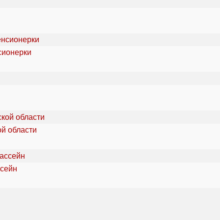
сионерки
ой области
ссейн