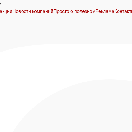
м
акции
Новости компаний
Просто о полезном
Реклама
Контак