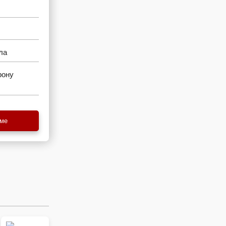
ла
рону
еме