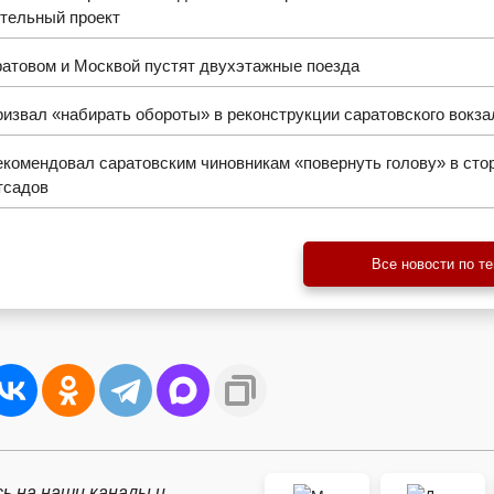
ительный проект
атовом и Москвой пустят двухэтажные поезда
извал «набирать обороты» в реконструкции саратовского вокза
комендовал саратовским чиновникам «повернуть голову» в сто
тсадов
Все новости по т
ь на наши каналы и