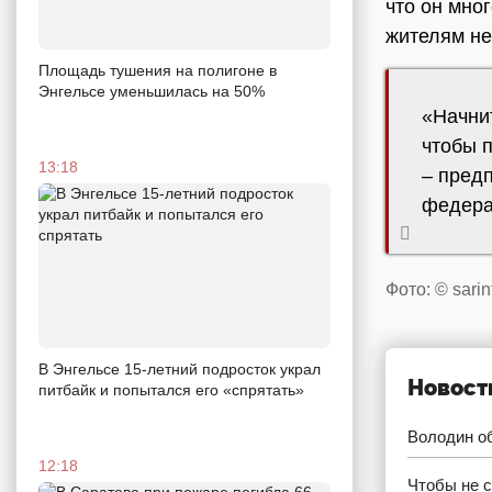
что он мно
жителям не
Площадь тушения на полигоне в
Энгельсе уменьшилась на 50%
«Начни
чтобы 
13:18
– пред
федера
Фото: © sarin
В Энгельсе 15-летний подросток украл
Новост
питбайк и попытался его «спрятать»
Володин об
12:18
Чтобы не с