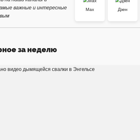
самые важные и интересные
Max
Дзен
рвым
рное за неделю