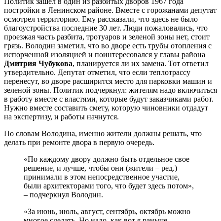
Политик зашел в один из разбитых дворов 1967 года
постройки в Ленинском районе. Вместе с горожанами депутат
осмотрел территорию. Ему рассказали, что здесь не было
благоустройства последние 30 лет. Люди пожаловались, что
проезжая часть разбита, тротуаров и зеленой зоны нет, стоит
грязь. Володин заметил, что во дворе есть трубы отопления с
испорченной изоляцией и поинтересовался у главы района
Дмитрия Чубукова
, планируется ли их замена. Тот ответил
утвердительно. Депутат отметил, что если теплотрассу
перенесут, во дворе расширится место для парковки машин и
зеленой зоны. Политик подчеркнул: жителям надо включиться
в работу вместе с властями, которые будут заказчиками работ.
Нужно вместе составить смету, которую чиновники отдадут
на экспертизу, и работы начнутся.
По словам Володина, именно жители должны решать, что
делать при ремонте двора в первую очередь.
«По каждому двору должно быть отдельное свое
решение, и лучше, чтобы они (жители – ред.)
принимали в этом непосредственное участие,
были архитекторами того, что будет здесь потом»,
– подчеркнул Володин.
«За июнь, июль, август, сентябрь, октябрь можно
многое сделать. Но надо, как вот я раньше