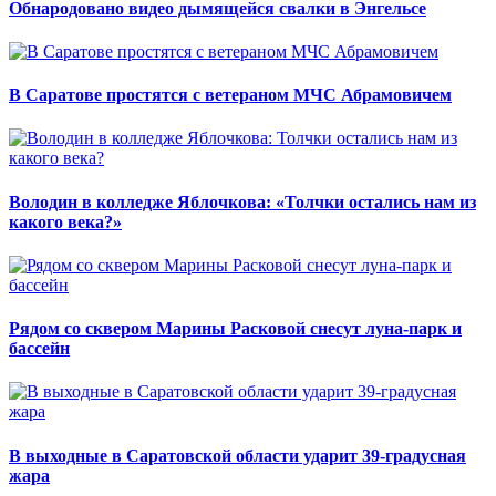
Обнародовано видео дымящейся свалки в Энгельсе
В Саратове простятся с ветераном МЧС Абрамовичем
Володин в колледже Яблочкова: «Толчки остались нам из
какого века?»
Рядом со сквером Марины Расковой снесут луна-парк и
бассейн
В выходные в Саратовской области ударит 39-градусная
жара