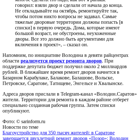
говорил: взяли двор и сделали от начала до конца.
Не откладывайте на октябрь, ремонтируйте так,
чтобы потом никто вопросы не задавал. Самые
тяжелые дворовые территории должны попасть [в
списки] в первую очередь. Дома, которые имеют
большой возраст, не обустроены, неухоженные
дворы. Все это должно быть аргументами для
включения в проект», – сказал он.
Напомним, по инициативе Володина в девяти райцентрах
области
реализуется проект ремонта дворов
. При
поддержке депутата бюджет получил около 2 миллиардов
рублей. В ближайшее время ремонт дворов начнется в
Базарном Карабулаке, Балакове, Балашове, Вольске,
Петровске, Саратове, Татищеве, Энгельсе и Хвалынске.
Адреса дворов прислали в Telegram-канал «Володин.Саратов»
жители. Территории для ремонта в каждом районе отберет
специально созданная рабочая группа. Затем списки
опубликуют.
Фото: © sarinform.ru
Новости по теме
Благоустройство для 350 тысяч жителей: в Саратове
завершается двухлетний ремонт дворов
«Позор»: Володин