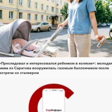
«Преследовал и интересовался ребенком в коляске»: молода
мама из Саратова вооружилась газовым баллончиком после
встречи со сталкером