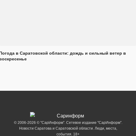
Погода в Саратовской области: дождь и сильный ветер в
воскресенье
© 2006-2026 © "СарИнформ". Сетевое издание "СарИнформ".
Новости Саратова и Саратовской области. Люди, места,
события. 18+