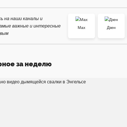
ь на наши каналы и
самые важные и интересные
Max
Дзен
рвым
рное за неделю