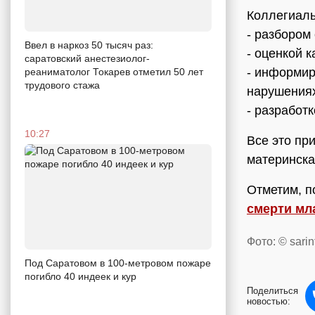
Коллегиаль
- разбором
Ввел в наркоз 50 тысяч раз:
- оценкой 
саратовский анестезиолог-
- информи
реаниматолог Токарев отметил 50 лет
трудового стажа
нарушениях
- разработ
10:27
Все это пр
материнска
Отметим, п
смерти мл
Фото: © sarin
Под Саратовом в 100-метровом пожаре
погибло 40 индеек и кур
Поделиться
новостью: