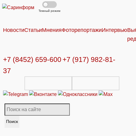
Темный режим
Новости
Статьи
Мнения
Фоторепортажи
Интервью
Вы
ре
+7 (8452) 659-600
+7 (917) 982-81-
37
Поиск