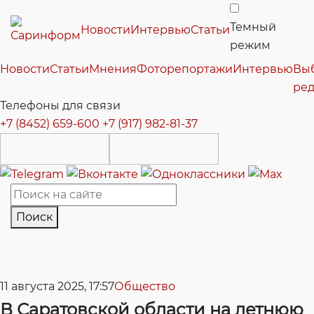
Темный
Новости
Интервью
Статьи
режим
Новости
Статьи
Мнения
Фоторепортажи
Интервью
Вы
ре
Телефоны для связи
+7 (8452) 659-600
+7 (917) 982-81-37
Поиск
11 августа 2025, 17:57
Общество
В Саратовской области на летнюю