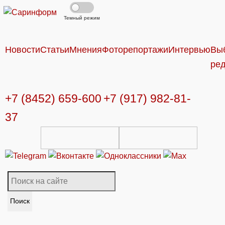
Темный режим
Новости
Статьи
Мнения
Фоторепортажи
Интервью
Вы
ре
+7 (8452) 659-600
+7 (917) 982-81-
37
Поиск