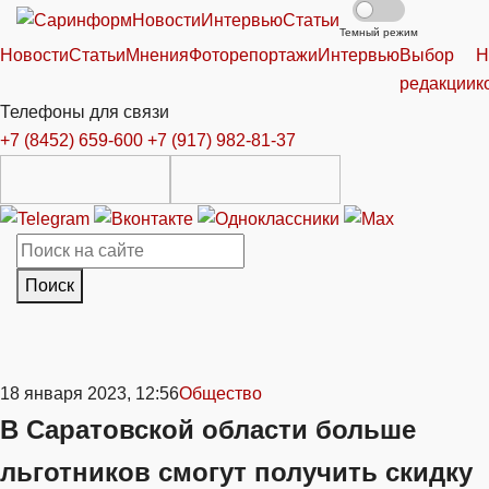
Новости
Интервью
Статьи
Темный режим
Новости
Статьи
Мнения
Фоторепортажи
Интервью
Выбор
Н
редакции
к
Телефоны для связи
+7 (8452) 659-600
+7 (917) 982-81-37
Поиск
18 января 2023, 12:56
Общество
В Саратовской области больше
льготников смогут получить скидку