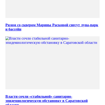
Рядом со сквером Марины Расковой снесут луна-парк
и бассейн
Власти сочли «стабильной» санитарно-
эпидемиологическую обстановку в Саратовской
области