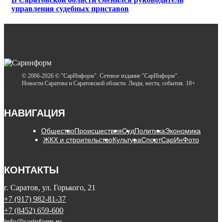
управления судебных приставов
© 2006-2026 © "СарИнформ". Сетевое издание "СарИнформ".
Новости Саратова и Саратовской области. Люди, места, события. 18+
НАВИГАЦИЯ
Общество
Происшествия
Суд
Политика
Экономика
ЖКХ и строительство
Культура
Спорт
СарИнФото
КОНТАКТЫ
г. Саратов, ул. Горького, 21
+7 (917) 982-81-37
+7 (8452) 659-600
info@sarinform.ru