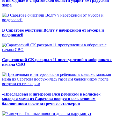
В выходные в Саратовской области ударит 39-градусная
жара
В Саратове очистили Волгу у набережной от мусора и
водорослей
Саратовский СК раскрыл 11 преступлений в «оборонке» с
начала СВО
«Преследовал и интересовался ребенком в коляске»:
молодая мама из Саратова вооружилась газовым
баллончиком после встречи со сталкером