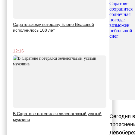
Саратовскому ветерану Елене Власовой
исполнилось 108 лет
12:16
В Саратове потерялся зеленоглазый усатый
Сегодня в
мужчина
прояснени
Левобереж