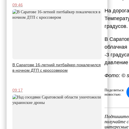
09:46
На дорога
Температу
градусов.
В Саратов
облачная 
-3 градус
давление 
В Саратове 16-летний питбайкер покалечился
в ночном ДТП с кроссовером
Фото: © s
Поделиться
09:17
новостью:
Подпишитес
получайте 
интересные