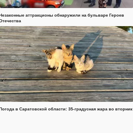
Незаконные аттракционы обнаружили на бульваре Героев
Отечества
Погода в Саратовской области: 35-градусная жара во вторник