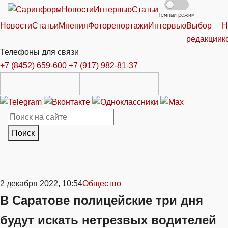
Новости
Интервью
Статьи
Темный режим
Новости
Статьи
Мнения
Фоторепортажи
Интервью
Выбор
Н
редакции
к
Телефоны для связи
+7 (8452) 659-600
+7 (917) 982-81-37
Поиск
2 декабря 2022, 10:54
Общество
В Саратове полицейские три дня
будут искать нетрезвых водителей